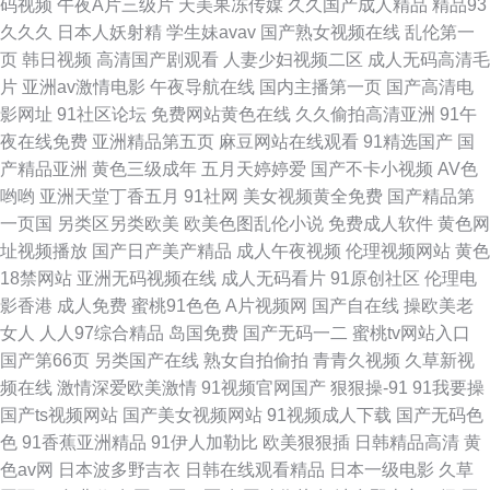
码视频
午夜A片三级片
天美果冻传媒
久久国产成人精品
精品93
久久久
日本人妖射精
学生妹avav
国产熟女视频在线
乱伦第一
页
韩日视频
高清国产剧观看
人妻少妇视频二区
成人无码高清毛
片
亚洲av激情电影
午夜导航在线
国内主播第一页
国产高清电
影网址
91社区论坛
免费网站黄色在线
久久偷拍高清亚洲
91午
夜在线免费
亚洲精品第五页
麻豆网站在线观看
91精选国产
国
产精品亚洲
黄色三级成年
五月天婷婷爱
国产不卡小视频
AV色
哟哟
亚洲天堂丁香五月
91社网
美女视频黄全免费
国产精品第
一页国
另类区另类欧美
欧美色图乱伦小说
免费成人软件
黄色网
址视频播放
国产日产美产精品
成人午夜视频
伦理视频网站
黄色
18禁网站
亚洲无码视频在线
成人无码看片
91原创社区
伦理电
影香港
成人免费
蜜桃91色色
A片视频网
国产自在线
操欧美老
女人
人人97综合精品
岛国免费
国产无码一二
蜜桃tv网站入口
国产第66页
另类国产在线
熟女自拍偷拍
青青久视频
久草新视
频在线
激情深爱欧美激情
91视频官网国产
狠狠操-91
91我要操
国产ts视频网站
国产美女视频网站
91视频成人下载
国产无码色
色
91香蕉亚洲精品
91伊人加勒比
欧美狠狠插
日韩精品高清
黄
色av网
日本波多野吉衣
日韩在线观看精品
日本一级电影
久草