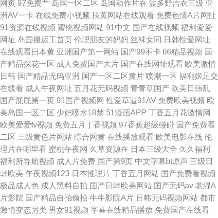
网页
97免费艹
岛国一区二区
岛国动作片在
波多野吉衣三级
亚
洲AV一卡
在线免费小视频
搞黄网站在线观看
免费色情A片网扯
91资源在线视频
蜜桃视频网站
91中文
国产在线视频
福利爱爱
网址
岛国搬运工首页
伦理朋友的妈妈
丝袜女同
日韩性爱网址
在线观看日本黄
亚洲国产第一网站
国产99不卡
66精品视频
国
产精品探花一区
成人免费国产大片
国产在线网址观看
欧美激情
日韩
国产精品无码亚洲
国产一区二区黄片
喷潮一区
福利姬足交
在线看
成人午夜网址
五月花无码视频
青青草国产
欧美日韩乱
国产屁屁第一页
91国产视频网
性爱草逼91AV
免费欧美视频
欧
美岛国一区二区
少妇喷水18禁
51漫画APP
丁香五月花激情网
欧美爱爱tv视频
免费五月丁香视频
97香蕉超级碰碰
国产免费看
二区
三级黄色片网站
综合网黄
在线播放观看
欧美电影在线
伦
理片在哪里看
蜜桃午夜网
久草资源在
日本三级大全
久久福利
福利所导航视频
成人片免费
国产第9页
中文字幕bt原声
三级日
韩欧美
午夜视频123
日本推理片
丁香五月网站
国产免费看视频
极品成人色
成人黑料自拍
国产日韩欧美网站
国产无码av
老湿A
片影院
国产精品自拍偷拍
牛牛影院A片
日韩无码视频网站
都市
激情变态另类
男女91视频
字幕在线精品播放
免费国产在线看