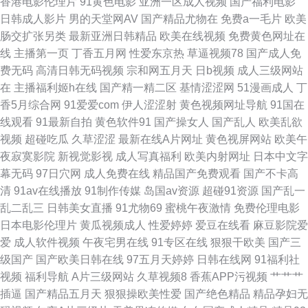
香港电影伦理片
91黄色电影
亚洲一区成人视频
国产福利电影
国产 影音先锋亚州精品 超碰人人c 久草免费新视频 日韩欧美群P 91足交视频
日韩成人影片
男的天堂网AV
国产精品尤物在
免费a一毛片
欧美
肠交扩张另类
最新亚洲日韩精品
欧美在线视频
免费黄色网址在
含羞草AV女激情 人人插91 中文字幕久久人妻 超碰成人综合 蜜芽AV久久 偷
线
主播第一页
丁香五月网
性爱东京热
草逼视频78
国产成人免
费无码
高清日韩无码视频
宗和网五月天
日b视频
成人三级网站
拍视频网址导航 91同城色情 国产韩日第一页 青青超碰 综合精品系列 东京热
在
主播福利姬h在线
国产精一精二区
基情涩涩网
51漫画成人
丁
香5月综合网
91爱爱com
伊人涩涩射
黄色视频网址导航
91国在
男人的天堂 美女在线抠逼 午夜福利Av网 91主播在线视频 韩国熟女视频 日本
线观看
91最新自拍
黄色软件91
国产操女人
国产乱人
欧美乱欲
视频
超碰吃瓜
久草涩涩
最新在线A片网址
黄色视屏网站
欧美午
欧美国产综合 91操网 国产综合14p 日韩伦理片二区 91丝袜在线 A级片导航
夜寂寞影院
新视觉影视
成人写真福利
欧美内射网址
日本中文字
幕无码
97日穴网
成人免费在线
精品国产免费观看
国产不卡高
三级片中日韩亚 97爱涩涩 国产自精品 人人肏屄网 91超碰色情 成人综合免费
清
91av在线播放
91制作传媒
岛国av资源
超碰91资源
国产乱一
乱二乱三
日韩美女直播
91尤物69
蜜桃午夜激情
免费伦理电影
播放 日本天堂网导航 超碰午夜91 欧美性爱www 最新超碰午夜网站 丁香怡
日本电影伦理片
黄瓜视频成人
性爱婷婷
爱豆在线看
麻豆影院爱
爱
成人软件视频
午夜宅男在线
91专区在线
狠狠干欧美
国产三
红院午夜 欧美成人免费 伊人久久国产精品 岛国免费小电影 91大神片子
级国产
国产欧美日韩在线
97五月天婷婷
日韩在线网
91福利社
视频
福利导航
A片三级网站
久草视频8
香蕉APP污视频
艹艹艹
插逼
国产精品五月天
狠狠操欧美性爱
国产绝色精品
精品孕妇无