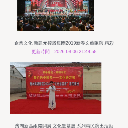
企業文化 新建元控股集團2019新春文藝匯演 精彩
花絮
更新時間：2026-08-06 21:44:58
濱湖新區組織開展 文化進基層 系列惠民演出活動