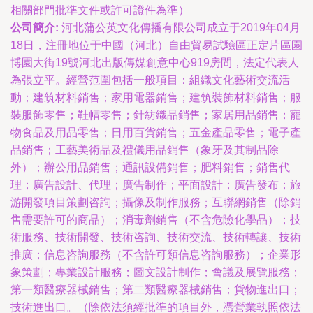
相關部門批準文件或許可證件為準）
公司簡介:
河北蒲公英文化傳播有限公司成立于2019年04月
18日，注冊地位于中國（河北）自由貿易試驗區正定片區園
博園大街19號河北出版傳媒創意中心919房間，法定代表人
為張立平。經營范圍包括一般項目：組織文化藝術交流活
動；建筑材料銷售；家用電器銷售；建筑裝飾材料銷售；服
裝服飾零售；鞋帽零售；針紡織品銷售；家居用品銷售；寵
物食品及用品零售；日用百貨銷售；五金產品零售；電子產
品銷售；工藝美術品及禮儀用品銷售（象牙及其制品除
外）；辦公用品銷售；通訊設備銷售；肥料銷售；銷售代
理；廣告設計、代理；廣告制作；平面設計；廣告發布；旅
游開發項目策劃咨詢；攝像及制作服務；互聯網銷售（除銷
售需要許可的商品）；消毒劑銷售（不含危險化學品）；技
術服務、技術開發、技術咨詢、技術交流、技術轉讓、技術
推廣；信息咨詢服務（不含許可類信息咨詢服務）；企業形
象策劃；專業設計服務；圖文設計制作；會議及展覽服務；
第一類醫療器械銷售；第二類醫療器械銷售；貨物進出口；
技術進出口。（除依法須經批準的項目外，憑營業執照依法