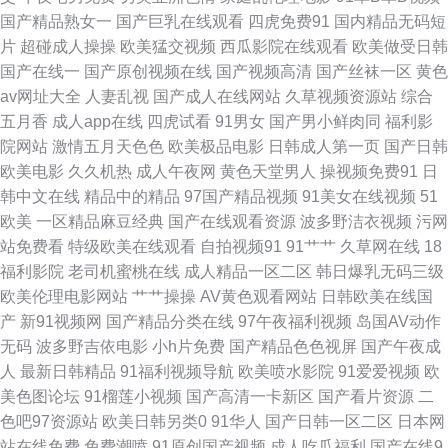
AV文字 日本A级电影网站 午夜成人直播午夜 91次元黄色观看 韩国一级黄色
国产精品熟女一
国产巨乳在线观看
四虎免费91
国内精品无码短
片
超碰成人操操
欧美猛交视频
西瓜影院在线观看
欧美做受日韩
片 青青草色91婷婷 神马激情综合 在线资源AV 成人免费在线看 精品av在线
国产在线一
国产原创视频在线
国产视频高清
国产丝袜一区
黄色
av网址大全
人妻乱视
国产成人在线网站
久草视频资源站
综合
网站 人妖性生活 午夜福利艹牛B 91豆花社区 韩国av无码观看 欧美变态另类
五月香
成人app在线
四虎试看
91男女
国产男小鲜肉同
福利影
院网站
激情五月天色色
欧美极品电影
日韩成人第一页
国产日韩
四虎影院黄色 在线a久青草视频 变态另类资源 国产香蕉久久 久久微拍网 日
欧美电影
久久机热
成人午夜网
黄色天堂男人
操视频免费91
日
韩中文在线
精品中的精品
97国产精品视频
91美女在线视频
51
本人日 亚洲色情入口 ts伪娘性爱网 国产男女探花 女人毛片黄色 午夜性国产
欧美
一区精品麻豆经典
国产在线观看资源
波多野洁衣视频
污网
站免费看
特级欧美在线观看
自拍视频91
91艹艹
久草网在线
18
91韩剧网 岛国片网址 精品人妖av 欧美男女性生活 天天综合素质快播 97超
福利影院
老司机蜜桃在线
成人精品一区二区
韩日爆乳无码三级
欧美伦理电影网站
艹艹操操
AV黄色观看网站
日韩欧美在线国
碰激情 东方色图 黄色三级片yyc 欧美三区国产精品 深夜视频福利无码 91免
产
新91视频网
国产精品分类在线
97午夜福利视频
岛国AV动作
无码
波多野吉依电影
小h片免费
国产精品色色视屏
国产午夜成
视频 成人伊人伊 九九热这里只有 青娱乐91视频 午夜激情久久激情 91抠逼
人
最新日韩精品
91福利视频导航
欧美喷水影院
91爱爱视频
欧
美色图论坛
91榴莲小视频
国产高清一卡新区
国产看片资源
二
肏屄爽片 狠狠鲁无码色导航 欧美人与兽A无码 亚洲女人天堂在线 99超碰大
色吧97资源站
欧美日韩另类0
91华人
国产日韩一区二区
日本网
站在线免费
免费潮喷
91原创国产视频
成人吃瓜福利
国产在线9