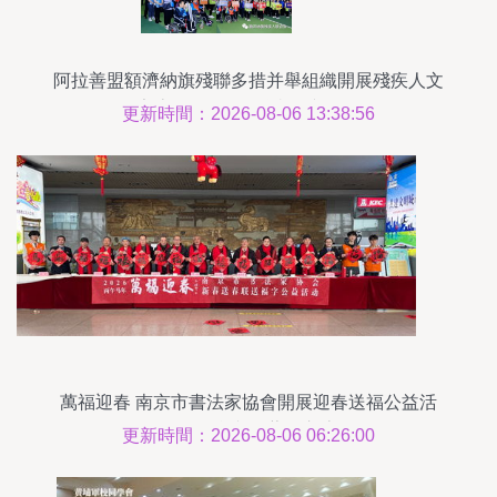
阿拉善盟額濟納旗殘聯多措并舉組織開展殘疾人文
化進家庭“五個一”暨殘疾人文化周活動
更新時間：2026-08-06 13:38:56
萬福迎春 南京市書法家協會開展迎春送福公益活
動，組織文化藝術交流
更新時間：2026-08-06 06:26:00