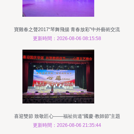
寶雞春之聲2017“琴舞飛揚 青春放彩”中外藝術交流
盛典圓滿落幕，共享文化盛宴
更新時間：2026-08-06 08:15:58
喜迎雙節 致敬匠心——福祉街道“國慶·教師節”主題
文藝晚會側記
更新時間：2026-08-06 21:35:44